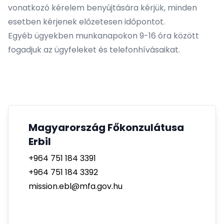
vonatkozó kérelem benyújtására kérjük, minden
esetben kérjenek előzetesen időpontot.
Egyéb ügyekben munkanapokon 9-16 óra között
fogadjuk az ügyfeleket és telefonhívásaikat.
Magyarország Főkonzulátusa
Erbil
+964 751 184 3391
+964 751 184 3392
mission.ebl@mfa.gov.hu